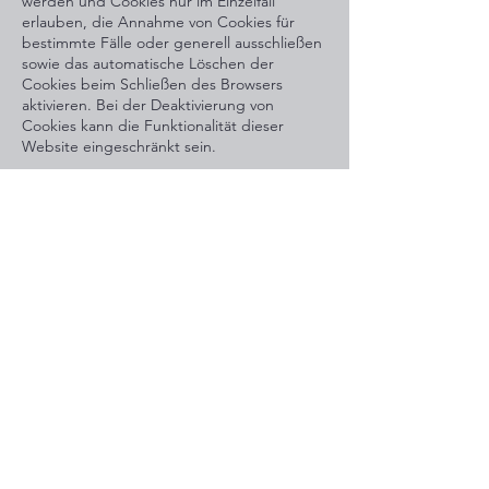
werden und Cookies nur im Einzelfall
erlauben, die Annahme von Cookies für
bestimmte Fälle oder generell ausschließen
sowie das automatische Löschen der
Cookies beim Schließen des Browsers
aktivieren. Bei der Deaktivierung von
Cookies kann die Funktionalität dieser
Website eingeschränkt sein.
Welche Cookies und Dienste auf dieser
Website eingesetzt werden, können Sie der
Datensch
utzerklärung
entnehmen.