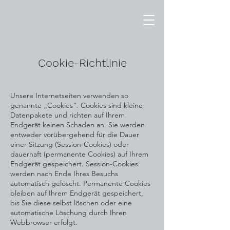
Cookie-Richtlinie
Unsere Internetseiten verwenden so
genannte „Cookies“. Cookies sind kleine
Datenpakete und richten auf Ihrem
Endgerät keinen Schaden an. Sie werden
entweder vorübergehend für die Dauer
einer Sitzung (Session-Cookies) oder
dauerhaft (permanente Cookies) auf Ihrem
Endgerät gespeichert. Session-Cookies
werden nach Ende Ihres Besuchs
automatisch gelöscht. Permanente Cookies
bleiben auf Ihrem Endgerät gespeichert,
bis Sie diese selbst löschen oder eine
autom
atische Löschung durch Ihren
Webbrowser erfolgt.